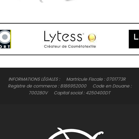
INFORMATIONS LÉGALES : Martricule Fiscale : 0701773R
Registre de commerce : B186952000 Code en Douane :
700280V Capital social : 4250400DT