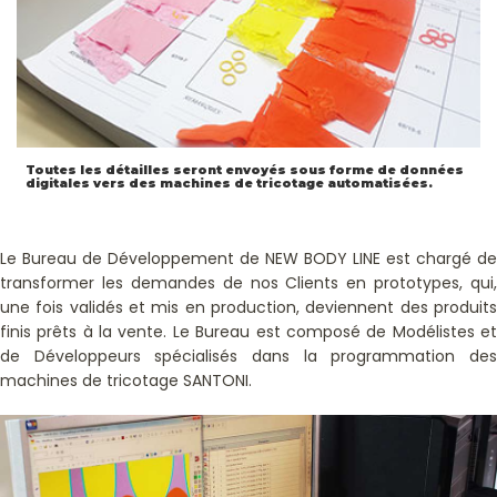
Toutes les détailles seront envoyés sous forme de données
Nous contrôlons toutes les mesures
digitales vers des machines de tricotage automatisées.
Le Bureau de Développement de NEW BODY LINE est chargé de
transformer les demandes de nos Clients en prototypes, qui,
une fois validés et mis en production, deviennent des produits
finis prêts à la vente. Le Bureau est composé de Modélistes et
de Développeurs spécialisés dans la programmation des
machines de tricotage SANTONI.