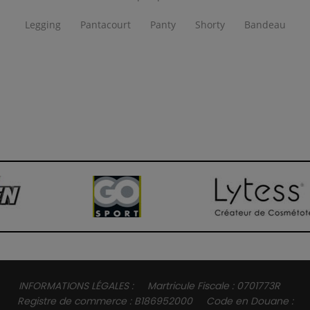
Legging
Pantacourt
Panty
Shorty
Bandeau
INFORMATIONS LÉGALES : Martricule Fiscale : 0701773R
Registre de commerce : B186952000 Code en Douane :