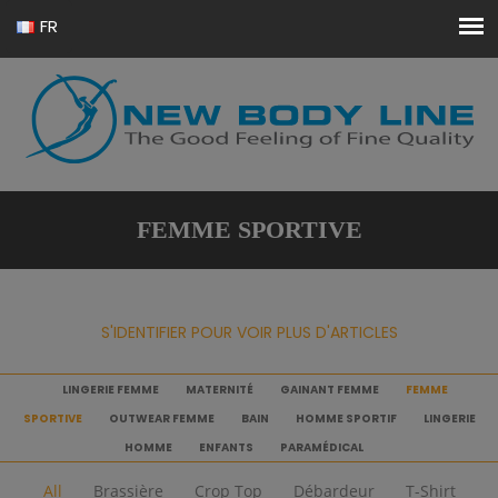
FR
EN
FEMME SPORTIVE
S'IDENTIFIER POUR VOIR PLUS D'ARTICLES
LINGERIE FEMME
MATERNITÉ
GAINANT FEMME
FEMME
SPORTIVE
OUTWEAR FEMME
BAIN
HOMME SPORTIF
LINGERIE
HOMME
ENFANTS
PARAMÉDICAL
All
Brassière
Crop Top
Débardeur
T-Shirt