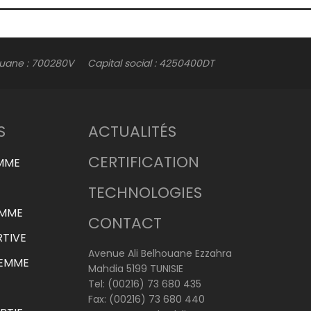
ane : 700280V Capital social : 4250400DT
S
ACTUALITÉS
CERTIFICATION
EMME
TECHNOLOGIES
EMME
CONTACT
TIVE
Avenue Ali Belhouane Ezzahra
EMME
Mahdia 5199 TUNISIE
Tel: (00216) 73 680 435
Fax: (00216) 73 680 440