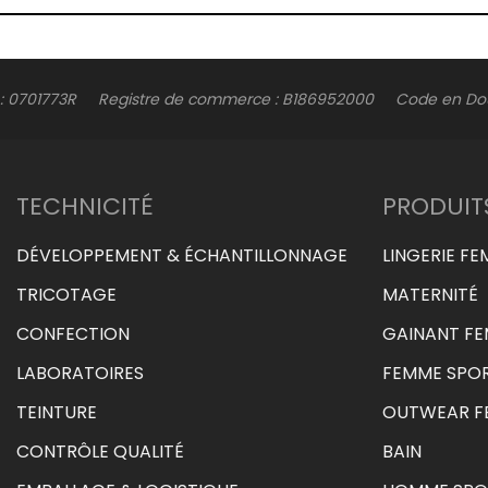
le : 0701773R Registre de commerce : B186952000 Code en Dou
TECHNICITÉ
PRODUIT
DÉVELOPPEMENT & ÉCHANTILLONNAGE
LINGERIE F
TRICOTAGE
MATERNITÉ
CONFECTION
GAINANT F
LABORATOIRES
FEMME SPOR
TEINTURE
OUTWEAR F
CONTRÔLE QUALITÉ
BAIN